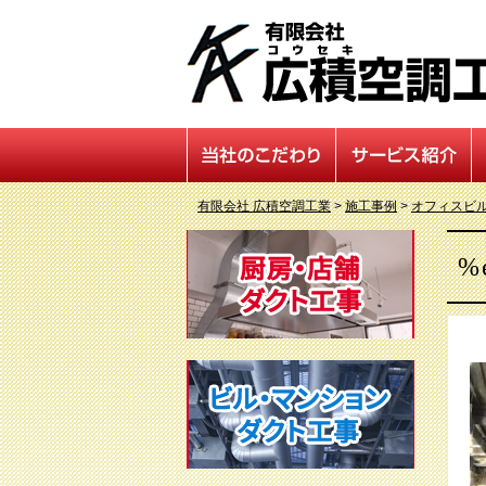
有限会社 広積空調工業
>
施工事例
>
オフィスビ
%