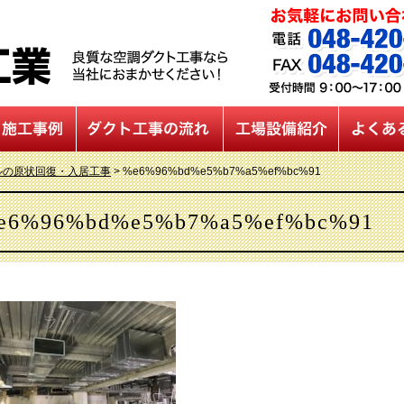
ルの原状回復・入居工事
>
%e6%96%bd%e5%b7%a5%ef%bc%91
e6%96%bd%e5%b7%a5%ef%bc%91