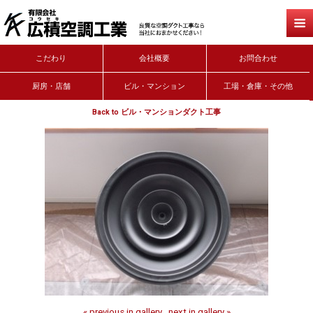
こだわり
会社概要
お問合わせ
厨房・店舗
ビル・マンション
工場・倉庫・その他
Back to ビル・マンションダクト工事
« previous in gallery
next in gallery »