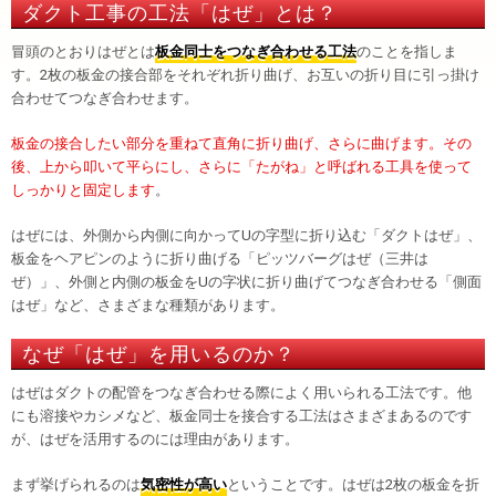
ダクト工事の工法「はぜ」とは？
冒頭のとおりはぜとは
板金同士をつなぎ合わせる工法
のことを指しま
す。2枚の板金の接合部をそれぞれ折り曲げ、お互いの折り目に引っ掛け
合わせてつなぎ合わせます。
板金の接合したい部分を重ねて直角に折り曲げ、さらに曲げます。その
後、上から叩いて平らにし、さらに「たがね」と呼ばれる工具を使って
しっかりと固定します
。
はぜには、外側から内側に向かってUの字型に折り込む「ダクトはぜ」、
板金をヘアピンのように折り曲げる「ピッツバーグはぜ（三井は
ぜ）」、外側と内側の板金をUの字状に折り曲げてつなぎ合わせる「側面
はぜ」など、さまざまな種類があります。
なぜ「はぜ」を用いるのか？
はぜはダクトの配管をつなぎ合わせる際によく用いられる工法です。他
にも溶接やカシメなど、板金同士を接合する工法はさまざまあるのです
が、はぜを活用するのには理由があります。
まず挙げられるのは
気密性が高い
ということです。はぜは2枚の板金を折