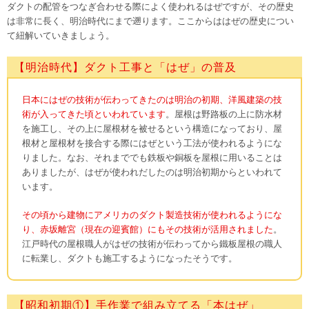
ダクトの配管をつなぎ合わせる際によく使われるはぜですが、その歴史
は非常に長く、明治時代にまで遡ります。ここからははぜの歴史につい
て紐解いていきましょう。
【明治時代】ダクト工事と「はぜ」の普及
日本にはぜの技術が伝わってきたのは明治の初期、洋風建築の技
術が入ってきた頃といわれています
。屋根は野路板の上に防水材
を施工し、その上に屋根材を被せるという構造になっており、屋
根材と屋根材を接合する際にはぜという工法が使われるようにな
りました。なお、それまででも鉄板や銅板を屋根に用いることは
ありましたが、はぜが使われだしたのは明治初期からといわれて
います。
その頃から建物にアメリカのダクト製造技術が使われるようにな
り、赤坂離宮（現在の迎賓館）にもその技術が活用されました
。
江戸時代の屋根職人がはぜの技術が伝わってから鐵板屋根の職人
に転業し、ダクトも施工するようになったそうです。
【昭和初期①】手作業で組み立てる「本はぜ」