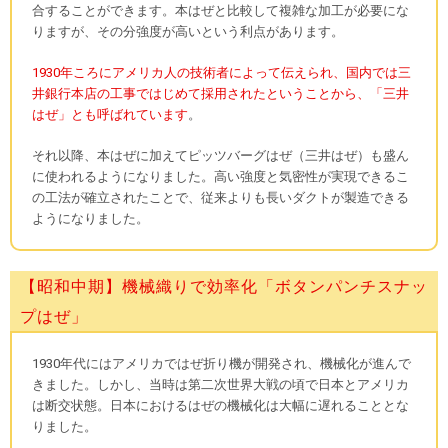
合することができます。本はぜと比較して複雑な加工が必要にな
りますが、その分強度が高いという利点があります。
1930年ころにアメリカ人の技術者によって伝えられ、国内では三
井銀行本店の工事ではじめて採用されたということから、「三井
はぜ」とも呼ばれています
。
それ以降、本はぜに加えてピッツバーグはぜ（三井はぜ）も盛ん
に使われるようになりました。高い強度と気密性が実現できるこ
の工法が確立されたことで、従来よりも長いダクトが製造できる
ようになりました。
【昭和中期】機械織りで効率化「ボタンパンチスナッ
プはぜ」
1930年代にはアメリカではぜ折り機が開発され、機械化が進んで
きました。しかし、当時は第二次世界大戦の頃で日本とアメリカ
は断交状態。日本におけるはぜの機械化は大幅に遅れることとな
りました。