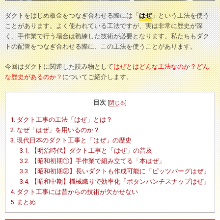
ダクトをはじめ板金をつなぎ合わせる際には「
はぜ
」という工法を使う
ことがあります。よく使われている工法ですが、実は非常に歴史が深
く、手作業で行う場合は熟練した技術が必要となります。私たちもダク
トの配管をつなぎ合わせる際に、この工法を使うことがあります。
今回はダクトに関連した読み物として
はぜとはどんな工法なのか？どん
な歴史があるのか？
についてご紹介します。
目次
[
閉じる
]
1.
ダクト工事の工法「はぜ」とは？
2.
なぜ「はぜ」を用いるのか？
3.
現代日本のダクト工事と「はぜ」の歴史
3.1.
【明治時代】ダクト工事と「はぜ」の普及
3.2.
【昭和初期①】手作業で組み立てる「本はぜ」
3.3.
【昭和初期②】長いダクトも作成可能に「ピッツバーグはぜ」
3.4.
【昭和中期】機械織りで効率化「ボタンパンチスナップはぜ」
4.
ダクト工事には昔からの技術が欠かせない
5.
まとめ