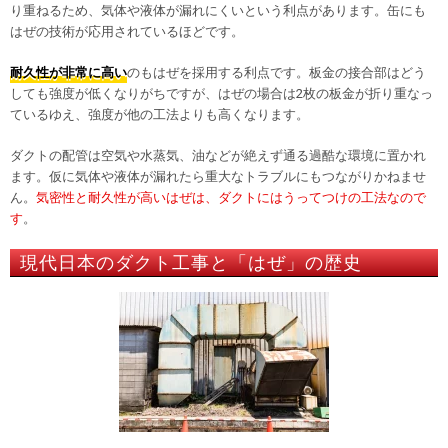
り重ねるため、気体や液体が漏れにくいという利点があります。缶にも
はぜの技術が応用されているほどです。
耐久性が非常に高い
のもはぜを採用する利点です。板金の接合部はどう
しても強度が低くなりがちですが、はぜの場合は2枚の板金が折り重なっ
ているゆえ、強度が他の工法よりも高くなります。
ダクトの配管は空気や水蒸気、油などが絶えず通る過酷な環境に置かれ
ます。仮に気体や液体が漏れたら重大なトラブルにもつながりかねませ
ん。
気密性と耐久性が高いはぜは、ダクトにはうってつけの工法なので
す
。
現代日本のダクト工事と「はぜ」の歴史