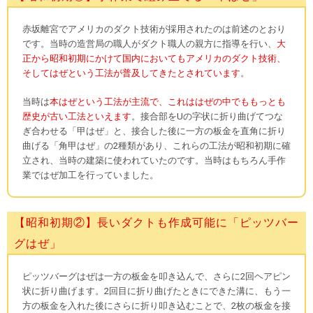
赤坂離宮でアメリカのダクト技術が採用されたのは前述のとおり
です。当時の造営局の職人がダクト職人の親方に指導を行い、
大
正から昭和初期にかけて国内においてもアメリカのダクト技術、
そしてはぜという工法が普及してきたとされています
。
当時は
本はぜという工法が主流で、これははぜの中でももっとも
歴史が古い工法といえます
。接合部をUの字状に折り曲げてつな
ぎ合わせる「甲はぜ」と、接合した後に一方の板金を直角に折り
曲げる「角甲はぜ」の2種類があり、これらの工法が昭和初期に確
立され、当時の建築に使われていたのです。当時はもちろん手作
業ではぜ加工を行っていました。
【昭和初期②】長いダクトも作成可能に「ピッツバー
グはぜ」
ピッツバーグはぜは一方の板金を叩き込んで、さらに2回ヘアピン
状に折り曲げます。2回目に折り曲げたときにできた溝に、もう一
方の板金を入れた後にさらに折り叩き込むことで、2枚の板金を接