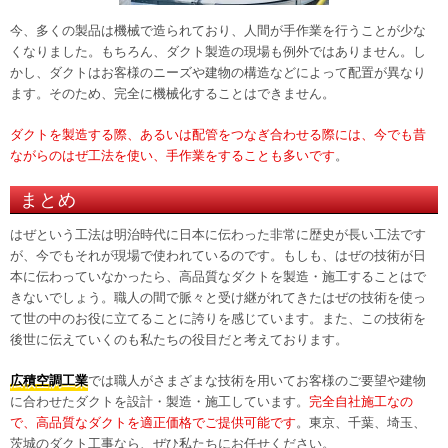
今、多くの製品は機械で造られており、人間が手作業を行うことが少な
くなりました。もちろん、ダクト製造の現場も例外ではありません。し
かし、ダクトはお客様のニーズや建物の構造などによって配置が異なり
ます。そのため、完全に機械化することはできません。
ダクトを製造する際、あるいは配管をつなぎ合わせる際には、今でも昔
ながらのはぜ工法を使い、手作業をすることも多いです
。
まとめ
はぜという工法は明治時代に日本に伝わった非常に歴史が長い工法です
が、今でもそれが現場で使われているのです。もしも、はぜの技術が日
本に伝わっていなかったら、高品質なダクトを製造・施工することはで
きないでしょう。職人の間で脈々と受け継がれてきたはぜの技術を使っ
て世の中のお役に立てることに誇りを感じています。また、この技術を
後世に伝えていくのも私たちの役目だと考えております。
広積空調工業
では職人がさまざまな技術を用いてお客様のご要望や建物
に合わせたダクトを設計・製造・施工しています。
完全自社施工なの
で、高品質なダクトを適正価格でご提供可能です
。東京、千葉、埼玉、
茨城のダクト工事なら、ぜひ私たちにお任せください。