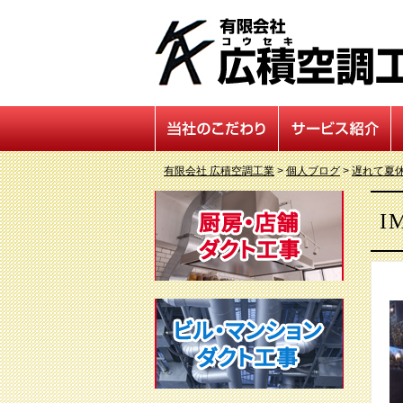
有限会社 広積空調工業
>
個人ブログ
>
遅れて夏
I