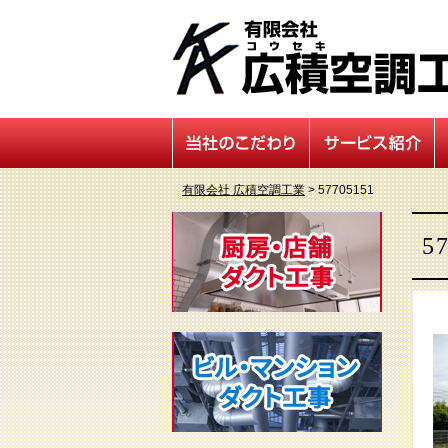
有限会社 広積空調工業
>
57705151
5