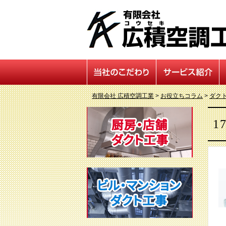
有限会社 広積空調工業
>
お役立ちコラム
>
ダク
1