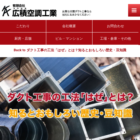
こだわり
会社概要
お問合わせ
厨房・店舗
ビル・マンション
工場・倉庫・その他
Back to ダクト工事の工法「はぜ」とは？知るとおもしろい歴史・豆知識